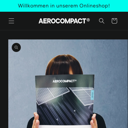
Direkt
Willkommen in unserem Onlineshop!
zum
Inhalt
Warenkorb
oduktinformationen
ringen