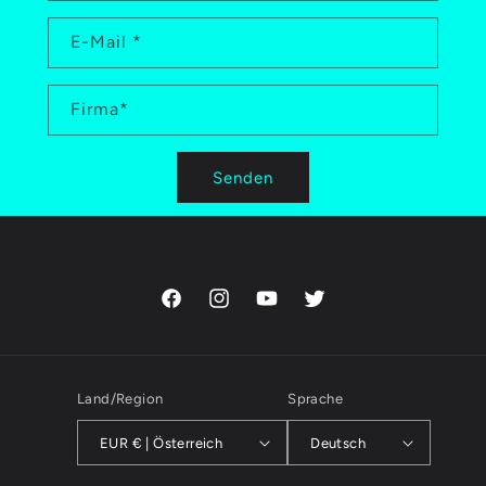
E-Mail
*
Firma
*
Senden
Facebook
Instagram
YouTube
Twitter
Land/Region
Sprache
EUR € | Österreich
Deutsch