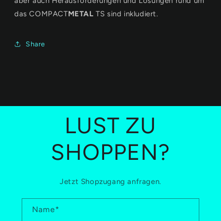
aber auch Herausforderungen und Lösungen rund um
das
COMPACT
METAL
TS sind inkludiert.
Share
LUST ZU
SHOPPEN?
Jetzt Shopzugang anfragen.
Name
*