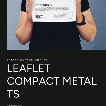
Medien
1
in
AEROCOMPACT ONLINESHOP
Modal
LEAFLET
öffnen
COMPACT METAL
TS
Language