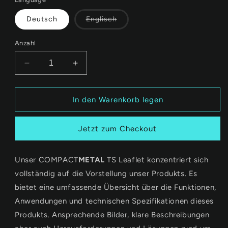
Variante
Deutsch
Englisch
ausverkauft
oder
nicht
Anzahl
verfügbar
Verringere
Erhöhe
die
die
Menge
Menge
für
für
In den Warenkorb legen
LEAFLET
LEAFLET
COMPACT
COMPACT
Jetzt zum Checkout
METAL
METAL
TS
TS
Unser
COMPACT
METAL
TS Leaflet konzentriert sich
vollständig auf die Vorstellung unser Produkts. Es
bietet eine umfassende Übersicht über die Funktionen,
Anwendungen und technischen Spezifikationen dieses
Produkts. Ansprechende Bilder, klare Beschreibungen